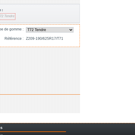
 :
72 Tendre
pe de gomme :
Référence :
Z209-190/625R17/T71
ns