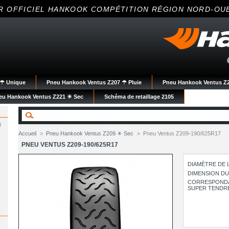
R OFFICIEL HANKOOK COMPÉTITION RÉGION NORD-OU
☀☂ Unique
Pneu Hankook Ventus Z207 ☂ Pluie
Pneu Hankook Ventus Z2
eu Hankook Ventus Z221 ☀ Sec
Schéma de retaillage 2105
☀
Accueil
>
Pneu Hankook Ventus Z209 ☀ Sec
>
Pneu Ventus Z209-190/625R17
PNEU VENTUS Z209-190/625R17
DIAMÈTRE DE L
DIMENSION DU 
CORRESPONDANC
SUPER TENDR