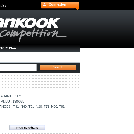
Connexion
EST
10 ☂ Pluie
A JANTE : 17"
PNEU : 190/625
ES : T31=N40, T51=N20, T71=N00, T91 =
E
Plus de détails