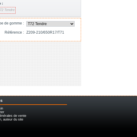
 :
72 Tendre
pe de gomme :
Référence :
Z209-210/650R17/T71
ns
in
ter
énérales de vente
 auteur du site