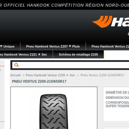
R OFFICIEL HANKOOK COMPÉTITION RÉGION NORD-OU
☀☂ Unique
Pneu Hankook Ventus Z207 ☂ Pluie
Pneu Hankook Ventus Z2
eu Hankook Ventus Z221 ☀ Sec
Schéma de retaillage 2105
☀
Accueil
>
Pneu Hankook Ventus Z209 ☀ Sec
>
Pneu Ventus Z209-210/650R17
PNEU VENTUS Z209-210/650R17
DIAMÈTRE DE L
DIMENSION DU 
CORRESPONDANC
SUPER TENDR