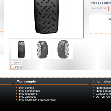
Type de gomme
T52 Medium
T
Ty
Imprimer
Agrandir
Mon compte
Informatio
Mon compte
Notre magas
Mes commandes
Nous contac
Mes réductions
Conditions g
Mes adresses
Up Your Com,
Mes informations personnelles