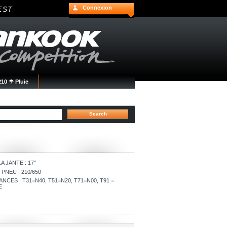
Connexion
EST
10 ☂ Pluie
A JANTE : 17"
PNEU : 210/650
ES : T31=N40, T51=N20, T71=N00, T91 =
E